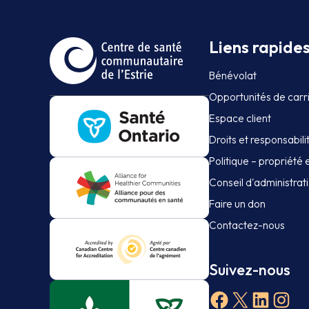
Liens rapide
Bénévolat
Opportunités de carr
Espace client
Droits et responsabili
Politique – propriété 
Conseil d'administra
Faire un don
Contactez-nous
Suivez-nous
Facebook
X
Linked
Ins