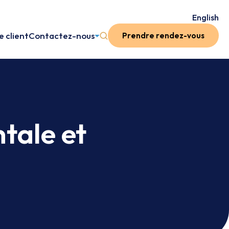
English
 client
Contactez-nous
Prendre rendez-vous
tale et