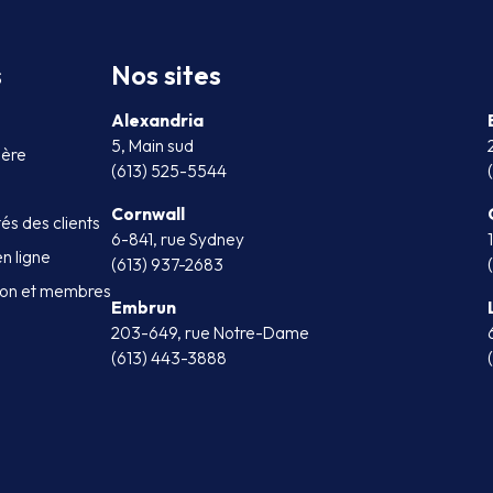
s
Nos sites
Alexandria
5, Main sud
ière
(613) 525-5544
Cornwall
tés des clients
6-841, rue Sydney
en ligne
(613) 937-2683
tion et membres
Embrun
203-649, rue Notre-Dame
(613) 443-3888
In
tagram