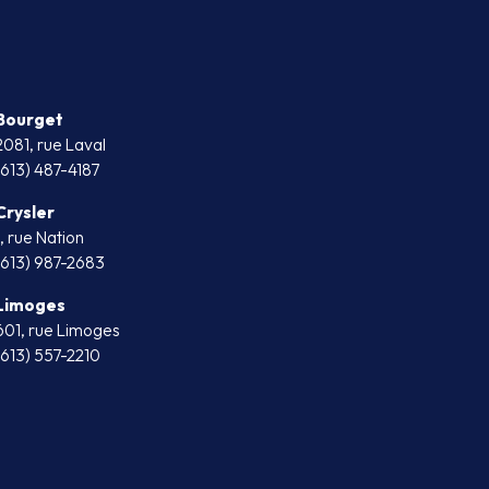
Bourget
2081, rue Laval
(613) 487-4187
Crysler
1, rue Nation
(613) 987-2683
Limoges
601, rue Limoges
(613) 557-2210