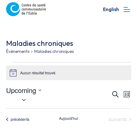
English
Maladies chroniques
Évènements
Maladies chroniques
Évènements
Aucun résultat trouvé.
Notice
Upcoming
Évène
Év
Recherche
Liste
CHOISIR
Vi
Searc
LA
Na
DATE.
and
Évènements
Aujourd'hui
suivants
Évènements
précédents
Views